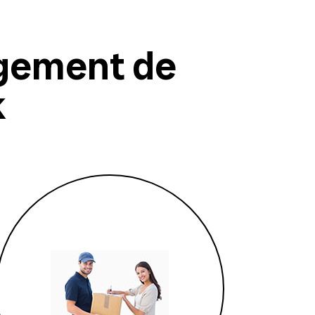
gement de
k