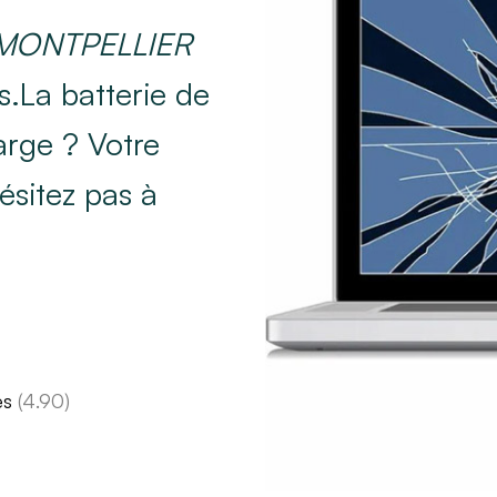
r MONTPELLIER
.La batterie de
arge ? Votre
ésitez pas à
es
(4.90)