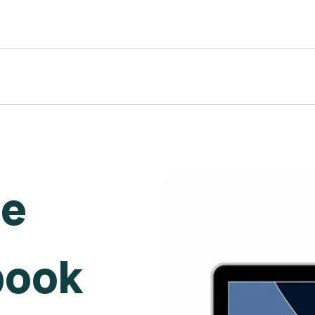
de
book