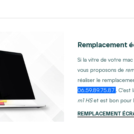
Remplacement é
Si la vitre de votre mac
vous proposons de
rem
réaliser le remplaceme
06.59.89.75.87
. C'est
m1 HS
et est bon pour l
REMPLACEMENT ÉCR