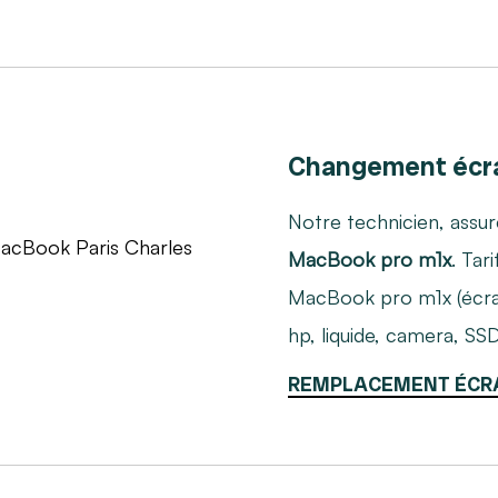
Changement écr
Notre technicien, assur
MacBook pro m1x
. Tar
MacBook pro m1x (écran
hp, liquide, camera, SSD
REMPLACEMENT ÉCR