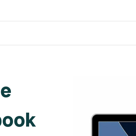
de
book