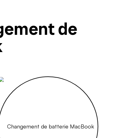
gement de
k