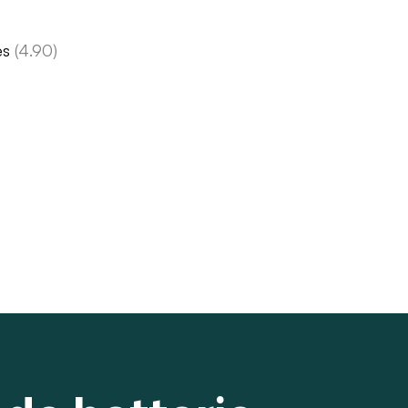
es
(4.90)