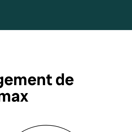
gement de
 max