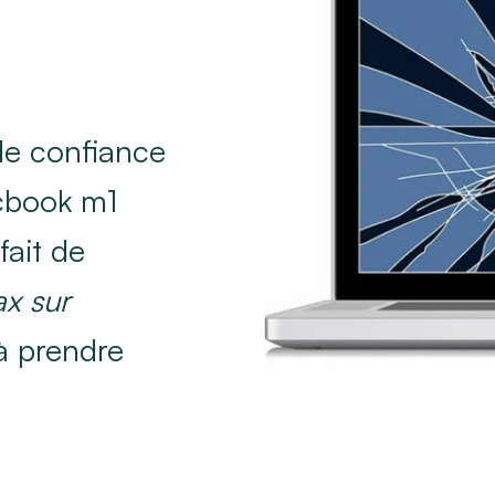
 de confiance
acbook m1
ait de
x sur
 à prendre