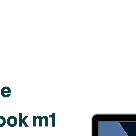
de
ook m1