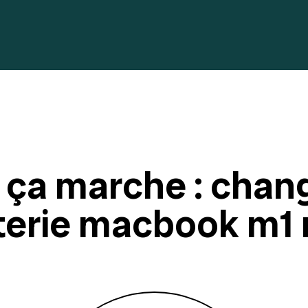
ça marche : chan
terie macbook m1