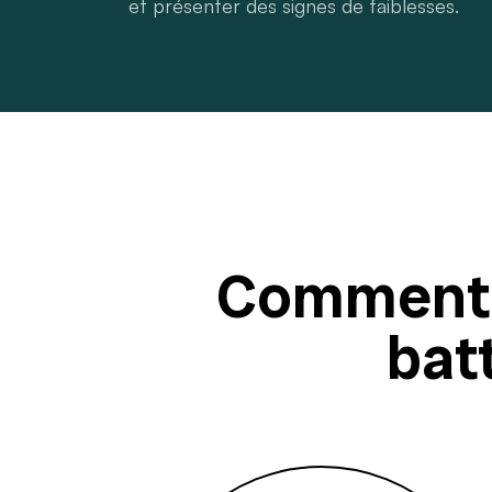
et présenter des signes de faiblesses.
Comment 
bat