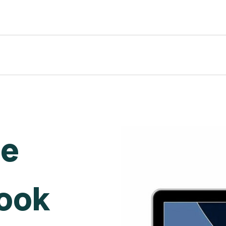
de
ook