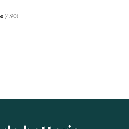
es
(4.90)