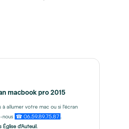
an macbook pro 2015
 à allumer votre mac ou si l'écran
z-nous
☎ 06.59.89.75.87
.
 Église d'Auteuil
.