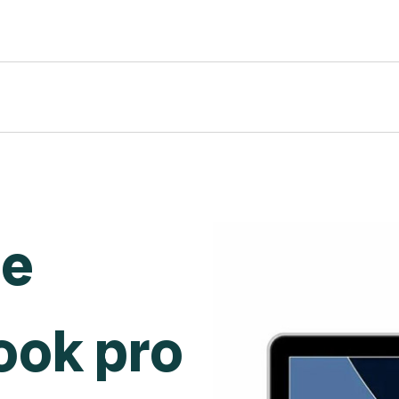
de
ook pro