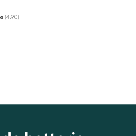
es
(4.90)