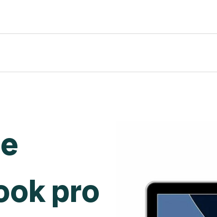
de
ook pro