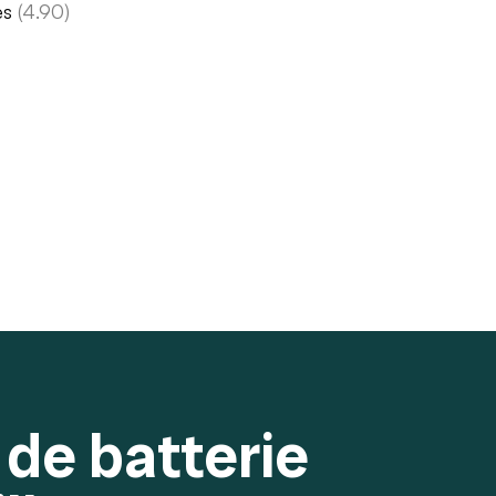
es
(4.90)
de batterie