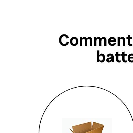
Comment 
batt