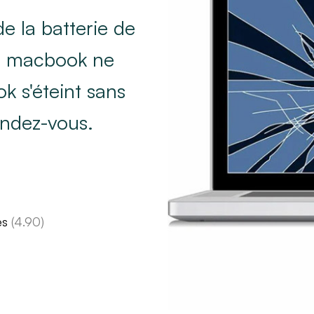
 la batterie de
re macbook ne
k s'éteint sans
endez-vous.
es
(4.90)