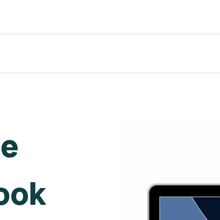
de
ook