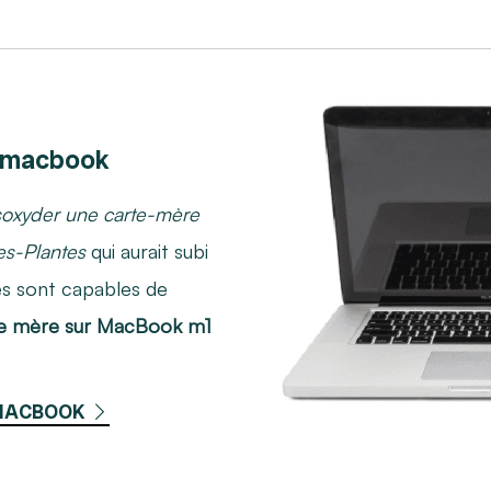
 macbook
oxyder une carte-mère
es-Plantes
qui aurait subi
tes sont capables de
te mère sur MacBook m1
 MACBOOK