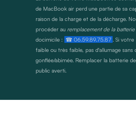
de MacBook air perd une partie de sa cap
raison de la charge et de la décharge. N
procéder au
remplacement de la batteri
docimicile :
☎ 06.59.89.75.87
. Si votr
faible ou très faible, pas d'allumage san
gonflée/abimée. Remplacer la batterie d
public averti.