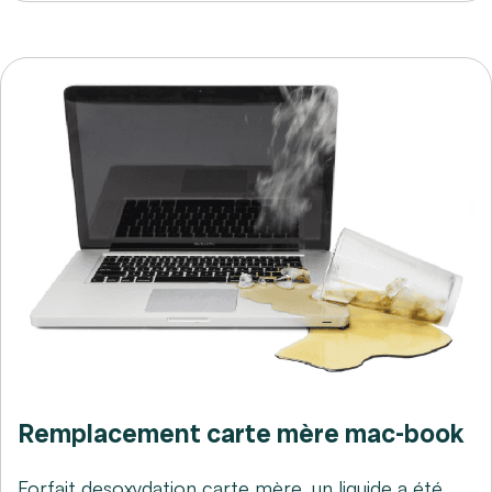
Remplacement carte mère mac-book
Forfait desoxydation carte mère, un liquide a été