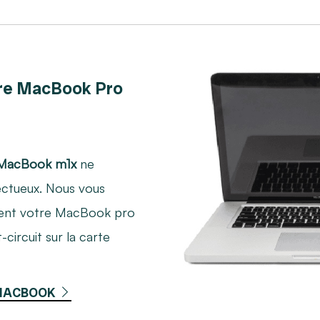
re MacBook Pro
 MacBook m1x
ne
ctueux. Nous vous
ent votre MacBook pro
-circuit sur la carte
 MACBOOK