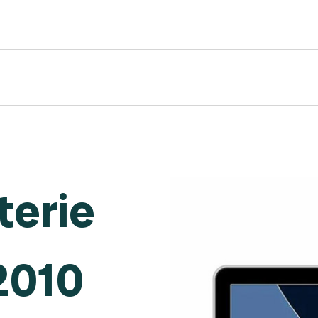
terie
2010