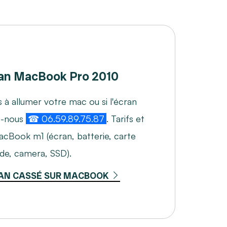
an MacBook Pro 2010
 à allumer votre mac ou si l'écran
z-nous
☎ 06.59.89.75.87
. Tarifs et
acBook m1 (écran, batterie, carte
ide, camera, SSD).
AN CASSÉ SUR MACBOOK