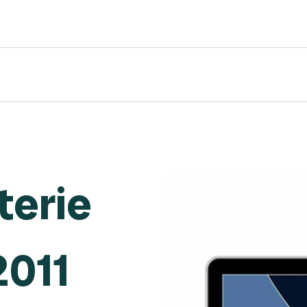
terie
2011