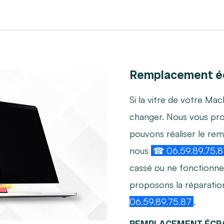
Remplacement éc
Si la vitre de votre Mac
changer. Nous vous p
pouvons réaliser le re
nous
☎ 06.59.89.75.8
cassé ou ne fonctionne
proposons la réparati
06.59.89.75.87
.
REMPLACEMENT ÉCR