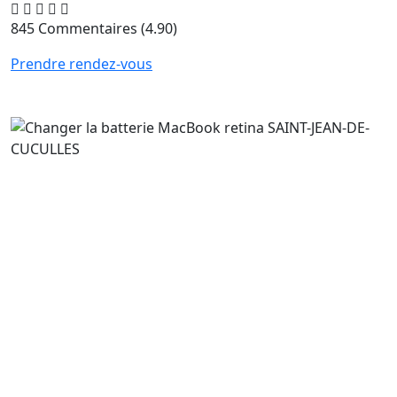
845 Commentaires
(4.90)
Prendre rendez-vous
Changer la batterie MacBook retina
SAINT-JEAN-DE-CUCULLES
Apple conserve sa main mise sur le monopole des
pièces de remplacement d'origine. Il a été nécessaire de
trouver le partenaire fiable pour l'approvisionnement
en batterie de remplacement. Les batteries des
MacBook air durent en moyenne 1000 cycles de
chargement. Si les cycles de chargement ne sont pas
respectés, cela peut altérer la durée de vie de la batterie
de votre MacBook m1. Si votre MacBook air m1x a une