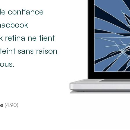
 de confiance
 macbook
 retina ne tient
teint sans raison
vous.
es
(4.90)