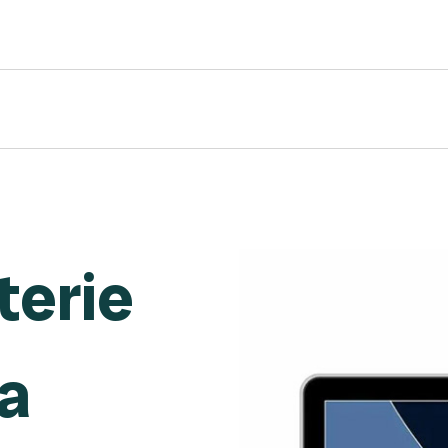
terie
a