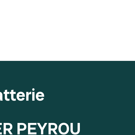
tterie
ER PEYROU