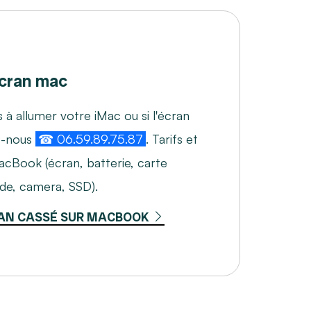
cran mac
 à allumer votre iMac ou si l'écran
z-nous
☎ 06.59.89.75.87
. Tarifs et
acBook (écran, batterie, carte
ide, camera, SSD).
AN CASSÉ SUR MACBOOK