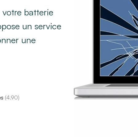
votre batterie
ropose un service
donner une
es
(4.90)