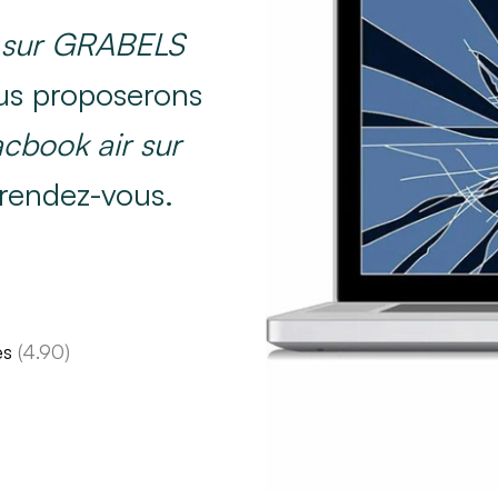
 sur GRABELS
us proposerons
acbook air sur
 rendez-vous.
es
(4.90)