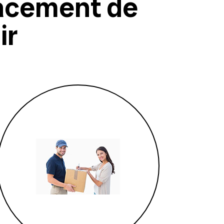
acement de
ir