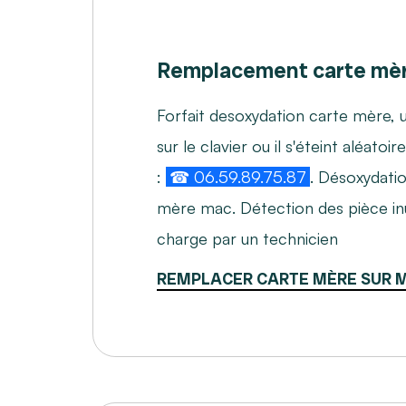
Remplacement carte mèr
Forfait desoxydation carte mère, u
sur le clavier ou il s'éteint aléat
:
☎ 06.59.89.75.87
. Désoxydati
mère mac. Détection des pièce inut
charge par un technicien
REMPLACER CARTE MÈRE SUR