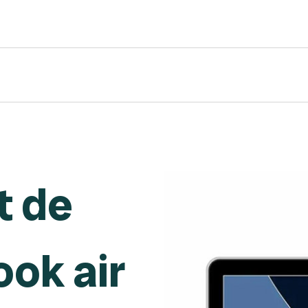
 de
ok air