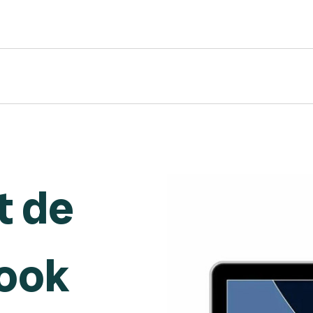
 de
ook