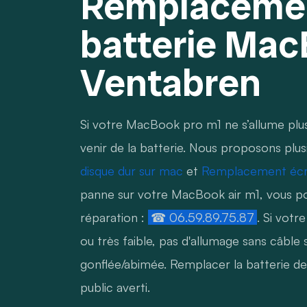
Remplaceme
batterie Mac
Ventabren
Si votre MacBook pro m1 ne s’allume plu
venir de la batterie. Nous proposons plus
disque dur sur mac
et
Remplacement écr
panne sur votre MacBook air m1, vous p
réparation :
☎ 06.59.89.75.87
. Si vot
ou très faible, pas d'allumage sans câble
gonflée/abimée. Remplacer la batterie d
public averti.