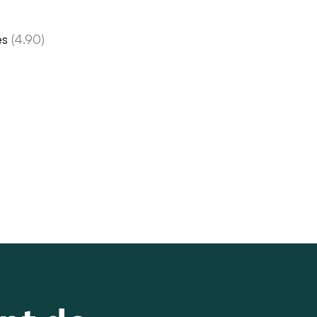
es
(4.90)