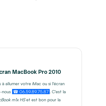
cran MacBook Pro 2010
 à allumer votre iMac ou si l'écran
z-nous
☎ 06.59.89.75.87
. C'est la
cBook m1x HS
et est bon pour la