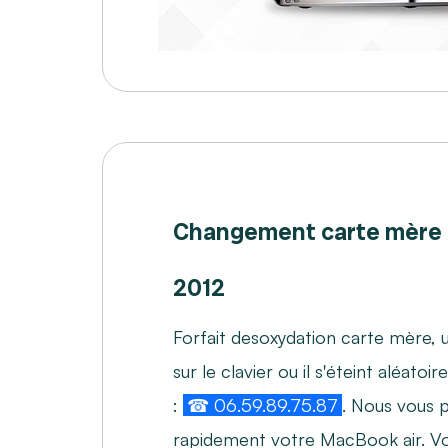
Changement carte mère
2012
Forfait desoxydation carte mère, u
sur le clavier ou il s'éteint aléat
:
☎ 06.59.89.75.87
. Nous vous 
rapidement votre MacBook air. Vou