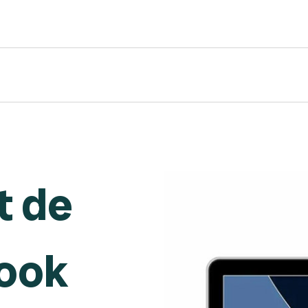
 de
ook