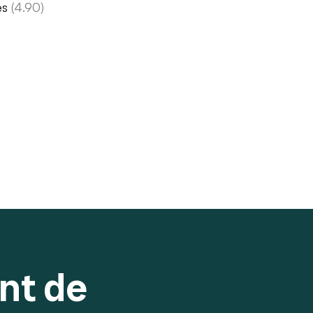
es
(4.90)
nt de