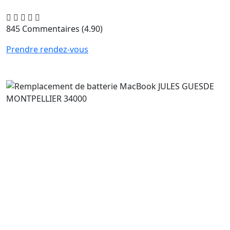
845 Commentaires
(4.90)
Prendre rendez-vous
Remplacement de batterie
MacBook JULES GUESDE
MONTPELLIER 34000
Si votre mac affiche un message « Batterie à remplacer
Maintenant » , il est temps de venir voir notre expert
pour faire réaliser une prestation de
remplacement de
batterie MacBook m1 à JULES GUESDE MONTPELLIER 34000
.
La batterie de votre MacBook se décharge de plus en
plus vite ?, la batterie de mac perd une partie de sa