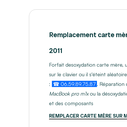
Remplacement carte mè
2011
Forfait desoxydation carte mère, u
sur le clavier ou il s'éteint aléat
:
☎ 06.59.89.75.87
. Réparation
MacBook pro m1x
ou la désoxydati
et des composants
REMPLACER CARTE MÈRE SUR