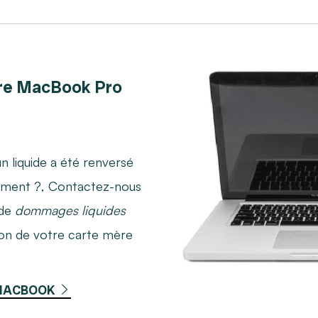
re MacBook Pro
n liquide a été renversé
oirement ?, Contactez-nous
 de
dommages liquides
on de votre carte mère
 MACBOOK