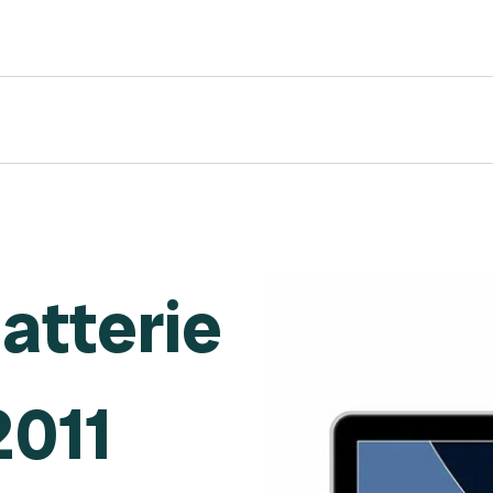
atterie
2011