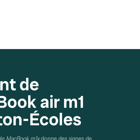
nt de
Book air m1
ton-Écoles
 de MacBook m1x
donne des signes de