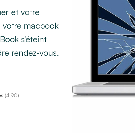
r et votre
de votre macbook
Book s'éteint
dre rendez-vous.
es
(4.90)