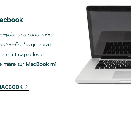
macbook
oxyder une carte-mère
enton-Écoles
qui aurait
rts sont capables de
te mère sur MacBook m1
 MACBOOK