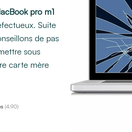
MacBook pro m1
fectueux. Suite
nseillons de pas
mettre sous
re carte mère
es
(4.90)