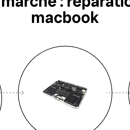
arche : réparati
macbook