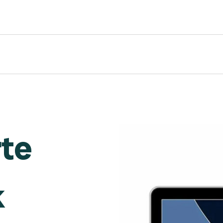
rte
k