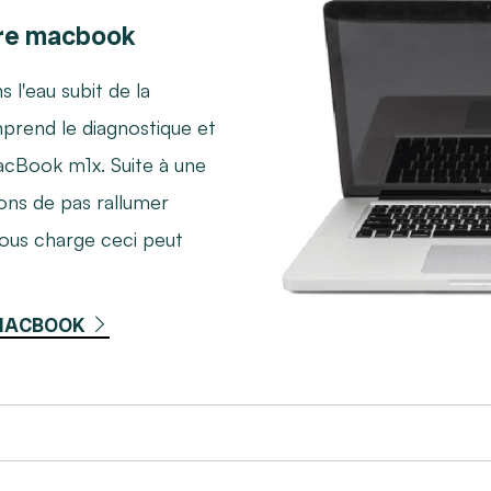
re macbook
l'eau subit de la
prend le diagnostique et
cBook m1x. Suite à une
ons de pas rallumer
ous charge ceci peut
 MACBOOK