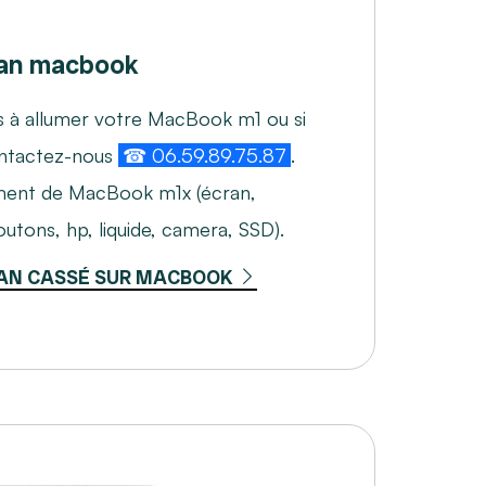
an macbook
s à allumer votre MacBook m1 ou si
Contactez-nous
☎ 06.59.89.75.87
.
ement de MacBook m1x (écran,
outons, hp, liquide, camera, SSD).
AN CASSÉ SUR MACBOOK