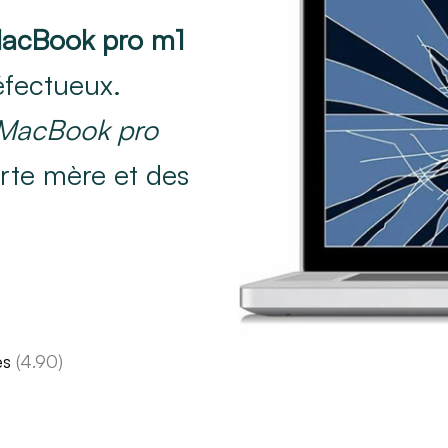
MacBook pro m1
fectueux.
 MacBook pro
rte mère et des
es
(4.90)