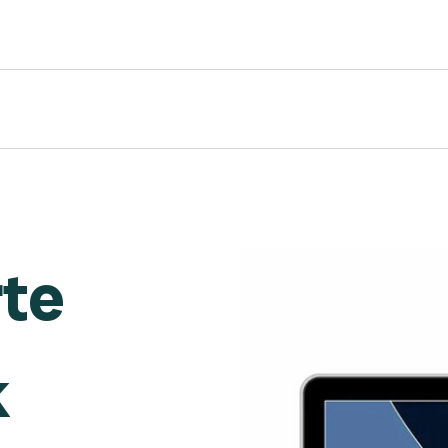
rte
k