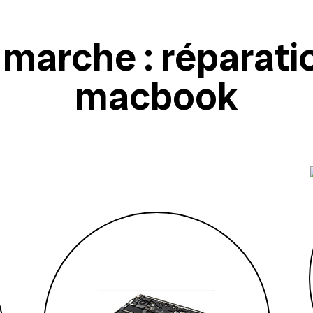
arche : réparati
macbook