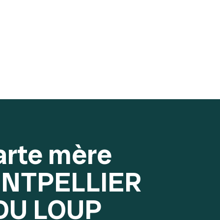
arte mère
NTPELLIER
DU LOUP