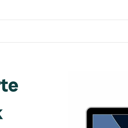
rte
k