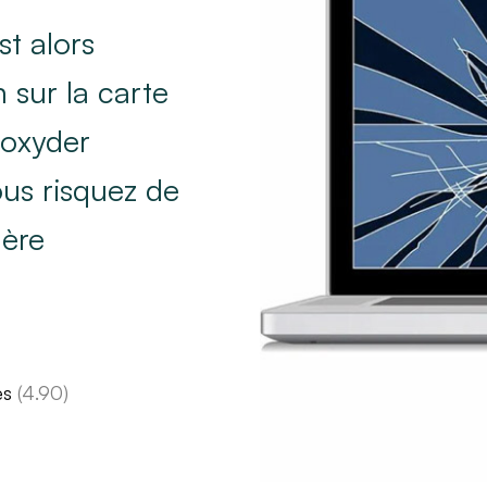
st alors
 sur la carte
soxyder
us risquez de
mère
es
(4.90)