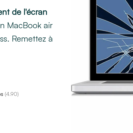
t de l'écran
on MacBook air
ss. Remettez à
es
(4.90)