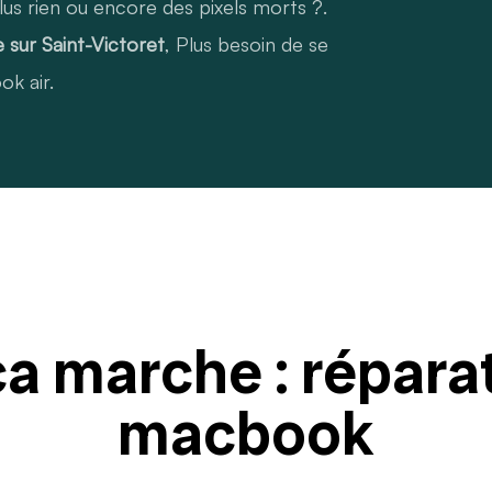
plus rien ou encore des pixels morts ?.
sur Saint-Victoret
, Plus besoin de se
k air.
 marche : réparat
macbook