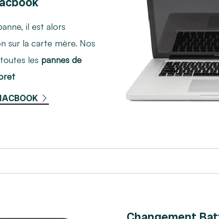
macbook
nne, il est alors
on sur la carte mère. Nos
 toutes les
pannes de
oret
 MACBOOK
Changement Bat