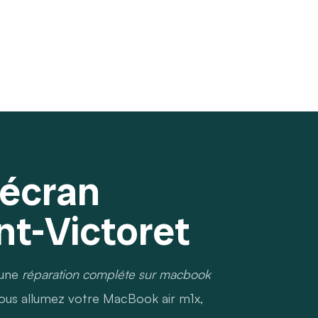
'écran
t-Victoret
 une
réparation compléte sur macbook
 vous allumez votre MacBook air m1x,